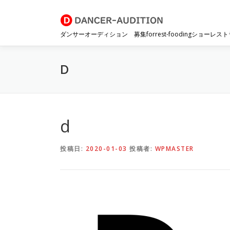
コ
ン
テ
ダンサーオーディション 募集forrest-foodingショーレス
ン
ツ
へ
D
ス
キ
ッ
プ
d
投稿日:
2020-01-03
投稿者:
WPMASTER