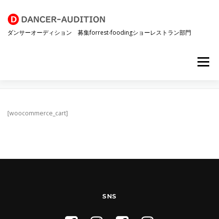
コ
ン
テ
ダンサーオーディション 募集forrest-foodingショーレストラン部門
ン
ツ
へ
メニュー
ス
CART
キ
ッ
プ
HOME
ショーレストラン
採用までの流れ
動画
[woocommerce_cart]
ギャラリー
インタビュー
応募
SNS